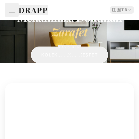
PREMIUM TEKSTIL KOLEKSIYONLARI
DRAPP
🇹🇷
TR
Mekânınıza Dokunan
Zarafet
KAYDIRIN
KOLEKSİYONU KEŞFET