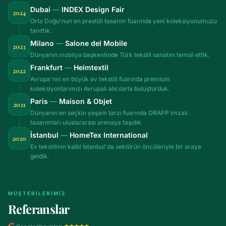
Dubai
—
INDEX Design Fair
2024
Orta Doğu'nun en prestijli tasarım fuarında yeni koleksiyonumuzu
tanıttık.
Milano
—
Salone del Mobile
2023
Dünyanın mobilya başkentinde Türk tekstil sanatını temsil ettik.
Frankfurt
—
Heimtextil
2022
Avrupa'nın en büyük ev tekstili fuarında premium
koleksiyonlarımızı Avrupalı alıcılarla buluşturduk.
Paris
—
Maison & Objet
2021
Dünyanın en seçkin yaşam tarzı fuarında DRAPP imzalı
tasarımları uluslararası arenaya taşıdık.
İstanbul
—
HomeTex International
2020
Ev tekstilinin kalbi İstanbul'da sektörün öncüleriyle bir araya
geldik.
MÜŞTERILERIMIZ
Referanslar