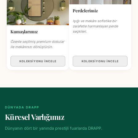
Perdelerimiz
Işığı ve mekânı sofistike bir
zarafetle harmanlayan perde
Kumaşlarımız
seçkileri.
Özenle seçilmiş premium dokular
ile mekânınızı dönüştürün.
KOLEKSİYONU İNCELE
KOLEKSİYONU İNCELE
DÜNYADA DRAPP
Küresel Varlığımız
Dünyanın dört bir yanında prestijli fuarlarda DRAPP.