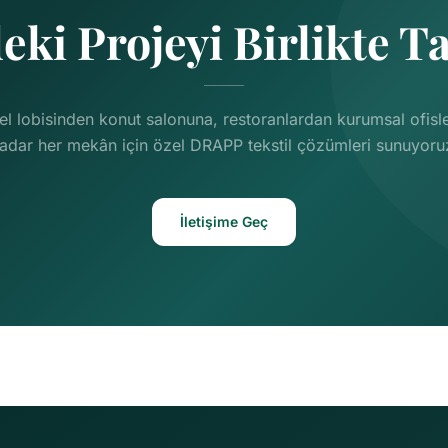
eki Projeyi Birlikte T
el lobisinden konut salonuna, restoranlardan kurumsal ofisl
adar her mekân için özel DRAPP tekstil çözümleri sunuyoru
İletişime Geç