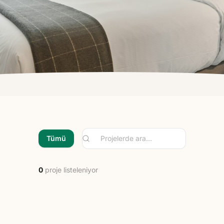
Tümü
0
proje listeleniyor