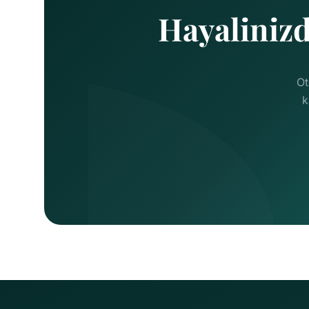
Hayalinizd
Ot
k