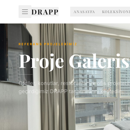
DRAPP
ANASAYFA
KOLEKSİYON
REFERANS PROJELERİMİZ
Proje Galeris
Oteller, konutlar, restoranlar ve ofis projeler
geçirdiğimiz DRAPP tasarımlarını keşfedin.