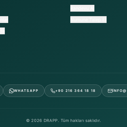
Randevu Al
nlar
Numune Talep Et
da
WHATSAPP
+90 216 364 18 18
INFO@
© 2026 DRAPP. Tüm hakları saklıdır.