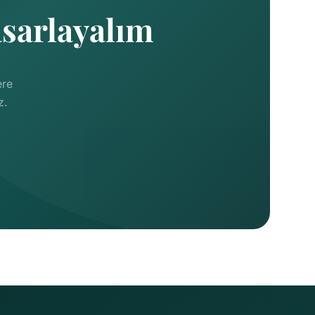
asarlayalım
ere
z.