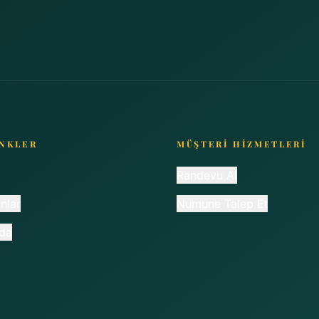
İNKLER
MÜŞTERİ HİZMETLERİ
Randevu Al
nlar
Numune Talep Et
da