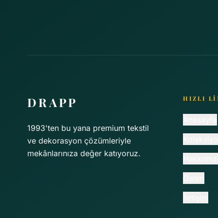
DRAPP
HIZLI L
Anasayfa
1993'ten bu yana premium tekstil
Koleksiyo
ve dekorasyon çözümleriyle
mekânlarınıza değer katıyoruz.
Hakkımız
Galeri
İletişim