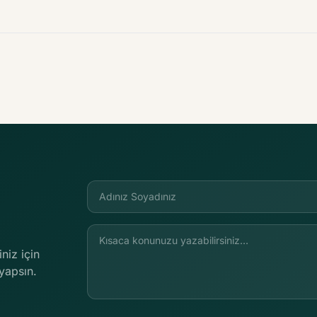
iniz için
yapsın.